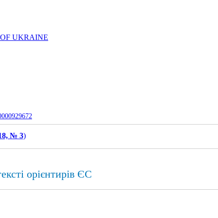
 OF UKRAINE
-0000929672
18, № 3
)
ексті орієнтирів ЄС