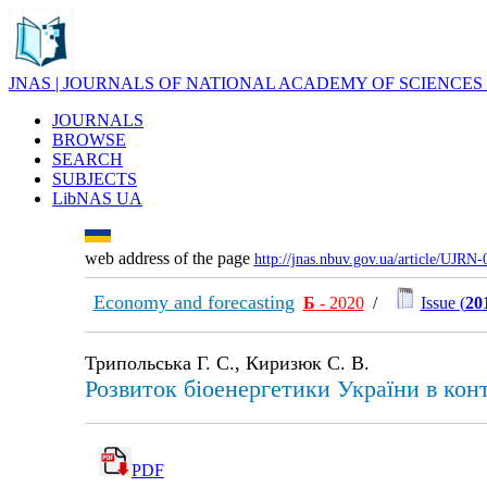
JNAS | JOURNALS OF NATIONAL ACADEMY OF SCIENCES
JOURNALS
BROWSE
SEARCH
SUBJECTS
LibNAS UA
web address of the page
http://jnas.nbuv.gov.ua/article/UJRN
Economy and forecasting
Б
- 2020
/
Issue (
20
Трипольська Г. С., Киризюк С. В.
Розвиток біоенергетики України в конт
PDF