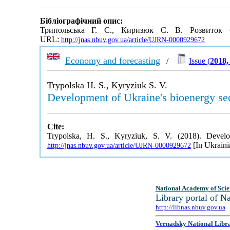
Бібліографічний опис:
Трипольська Г. С., Киризюк С. В. Розвиток б
URL:
http://jnas.nbuv.gov.ua/article/UJRN-0000929672
Economy and forecasting
/
Issue (
2018,
Trypolska H. S., Kyryziuk S. V.
Development of Ukraine's bioenergy sect
Cite:
Trypolska, H. S., Kyryziuk, S. V. (2018). Devel
[In Ukraini
http://jnas.nbuv.gov.ua/article/UJRN-0000929672
National Academy of Scie
Library portal of 
http://libnas.nbuv.gov.ua
Vernadsky National Libr