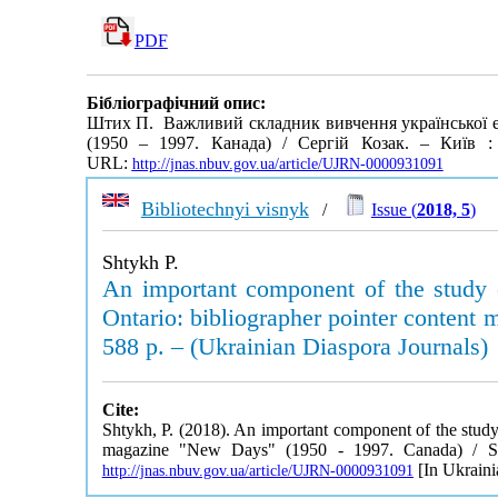
PDF
Бібліографічний опис:
Штих П. Важливий складник вивчення української еміг
(1950 – 1997. Канада) / Сергій Козак. – Київ : 
URL:
http://jnas.nbuv.gov.ua/article/UJRN-0000931091
Bibliotechnyi visnyk
/
Issue (
2018, 5
)
Shtykh P.
An important component of the study 
Ontario: bibliographer pointer content
588 p. – (Ukrainian Diaspora Journals)
Cite:
Shtykh, P. (2018). An important component of the study
magazine "New Days" (1950 - 1997. Canada) / Ser
[In Ukraini
http://jnas.nbuv.gov.ua/article/UJRN-0000931091