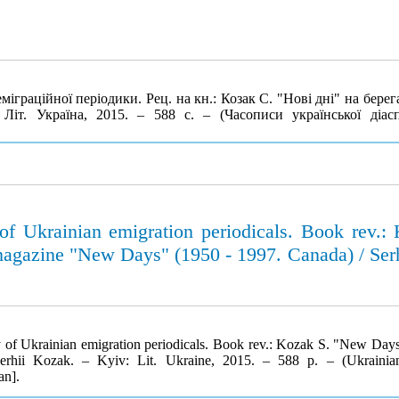
раційної періодики. Рец. на кн.: Козак С. "Нові дні" на берегах
Літ. Україна, 2015. – 588 с. – (Часописи української діас
of Ukrainian emigration periodicals. Book rev.
 magazine "New Days" (1950 - 1997. Canada) / Serh
 of Ukrainian emigration periodicals. Book rev.: Kozak S. "New Days"
hii Kozak. – Kyiv: Lit. Ukraine, 2015. – 588 p. – (Ukrainian
an].