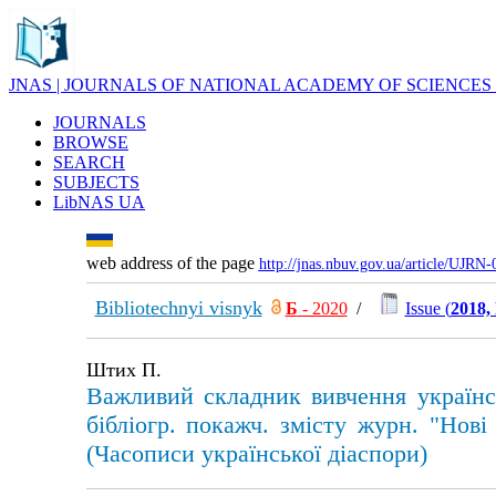
JNAS | JOURNALS OF NATIONAL ACADEMY OF SCIENCES
JOURNALS
BROWSE
SEARCH
SUBJECTS
LibNAS UA
web address of the page
http://jnas.nbuv.gov.ua/article/UJRN
Bibliotechnyi visnyk
Б
- 2020
/
Issue (
2018,
Штих П.
Важливий складник вивчення українськ
бібліогр. покажч. змісту журн. "Нові 
(Часописи української діаспори)