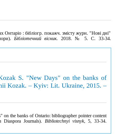
 Онтаріо : бібліогр. покажч. змісту журн. "Нові дні"
пори).
Бібліотечний вісник
. 2018. № 5. С. 33-34.
: Kozak S. "New Days" on the banks of
ii Kozak. – Kyiv: Lit. Ukraine, 2015. –
 on the banks of Ontario: bibliographer pointer content
 Diaspora Journals).
Bibliotechnyi visnyk
, 5, 33-34.