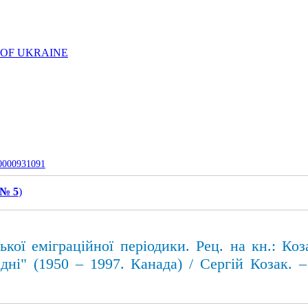
 OF UKRAINE
-0000931091
 № 5
)
ої еміграційної періодики. Рец. на кн.: Коз
дні" (1950 – 1997. Канада) / Сергій Козак. –