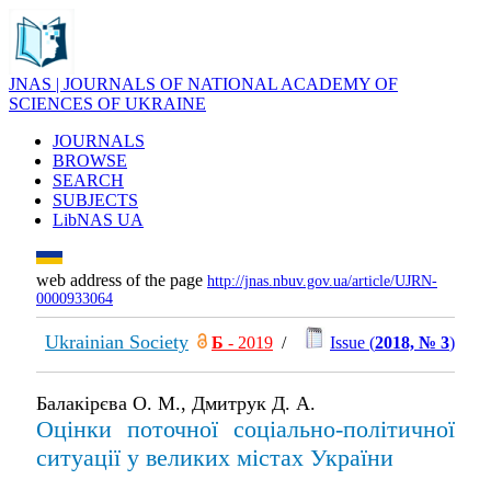
JNAS | JOURNALS OF NATIONAL ACADEMY OF
SCIENCES OF UKRAINE
JOURNALS
BROWSE
SEARCH
SUBJECTS
LibNAS UA
web address of the page
http://jnas.nbuv.gov.ua/article/UJRN-
0000933064
Ukrainian Society
Б
- 2019
/
Issue (
2018, № 3
)
Балакірєва О. М., Дмитрук Д. А.
Оцінки поточної соціально-політичної
ситуації у великих містах України