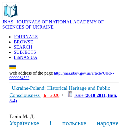
JNAS | JOURNALS OF NATIONAL ACADEMY OF
SCIENCES OF UKRAINE
JOURNALS
BROWSE
SEARCH
SUBJECTS
LibNAS UA
web address of the page
http://jnas.nbuv.gov.ua/article/UJRN-
0000934522
Ukraine-Poland: Historical Heritage and Public
Consciousness
Б
- 2020
/
Issue (
2010-2011, Вип.
3-4
)
Галів М. Д.
Українське і польське народне