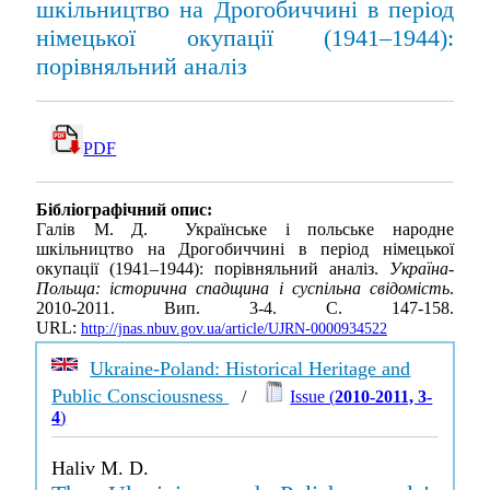
шкільництво на Дрогобиччині в період
німецької окупації (1941–1944):
порівняльний аналіз
PDF
Бібліографічний опис:
Галів М. Д. Українське і польське народне
шкільництво на Дрогобиччині в період німецької
окупації (1941–1944): порівняльний аналіз.
Україна-
Польща: історична спадщина і суспільна свідомість
.
2010-2011. Вип. 3-4. С. 147-158.
URL:
http://jnas.nbuv.gov.ua/article/UJRN-0000934522
Ukraine-Poland: Historical Heritage and
Public Consciousness
/
Issue (
2010-2011, 3-
4
)
Haliv M. D.