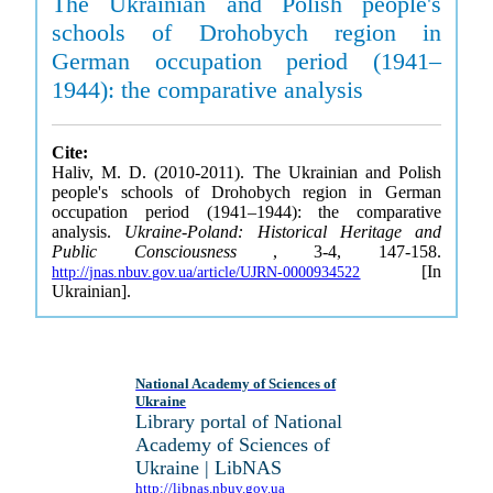
The Ukrainian and Polish people's
schools of Drohobych region in
German occupation period (1941–
1944): the comparative analysis
Cite:
Haliv, M. D. (2010-2011). The Ukrainian and Polish
people's schools of Drohobych region in German
occupation period (1941–1944): the comparative
analysis.
Ukraine-Poland: Historical Heritage and
Public Consciousness
, 3-4, 147-158.
[In
http://jnas.nbuv.gov.ua/article/UJRN-0000934522
Ukrainian].
National Academy of Sciences of
Ukraine
Library portal of National
Academy of Sciences of
Ukraine | LibNAS
http://libnas.nbuv.gov.ua