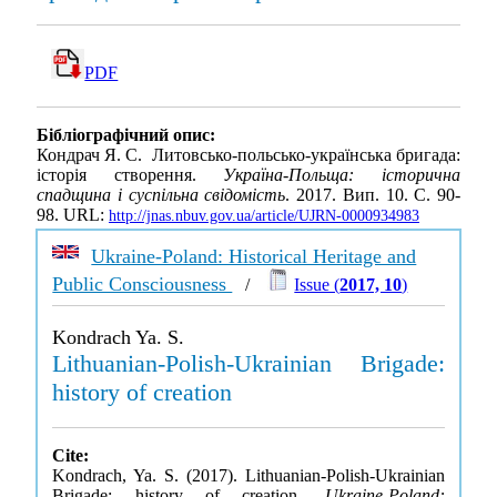
PDF
Бібліографічний опис:
Кондрач Я. С. Литовсько-польсько-українська бригада:
історія створення.
Україна-Польща: історична
спадщина і суспільна свідомість
. 2017. Вип. 10. С. 90-
98. URL:
http://jnas.nbuv.gov.ua/article/UJRN-0000934983
Ukraine-Poland: Historical Heritage and
Public Consciousness
/
Issue (
2017, 10
)
Kondrach Ya. S.
Lithuanian-Polish-Ukrainian Brigade:
history of creation
Cite:
Kondrach, Ya. S. (2017). Lithuanian-Polish-Ukrainian
Brigade: history of creation.
Ukraine-Poland: