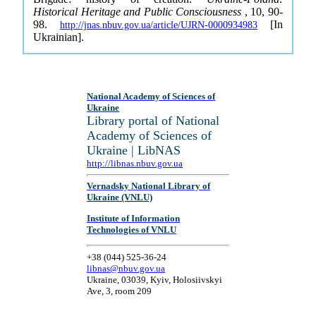
Historical Heritage and Public Consciousness
, 10, 90-
98.
[In
http://jnas.nbuv.gov.ua/article/UJRN-0000934983
Ukrainian].
National Academy of Sciences of
Ukraine
Library portal of National
Academy of Sciences of
Ukraine | LibNAS
http://libnas.nbuv.gov.ua
Vernadsky National Library of
Ukraine (VNLU)
Institute of Information
Technologies of VNLU
+38 (044) 525-36-24
libnas@nbuv.gov.ua
Ukraine, 03039, Kyiv, Holosiivskyi
Ave, 3, room 209