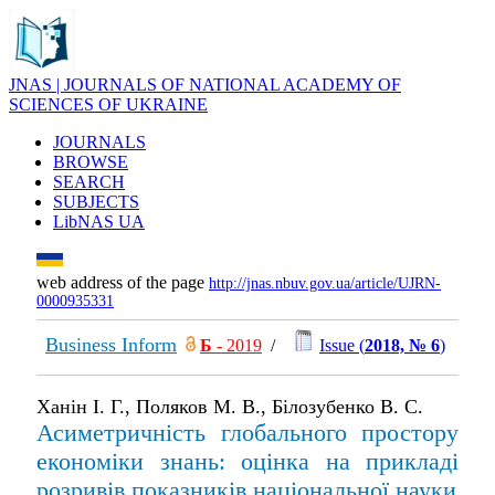
JNAS | JOURNALS OF NATIONAL ACADEMY OF
SCIENCES OF UKRAINE
JOURNALS
BROWSE
SEARCH
SUBJECTS
LibNAS UA
web address of the page
http://jnas.nbuv.gov.ua/article/UJRN-
0000935331
Business Inform
Б
- 2019
/
Issue (
2018, № 6
)
Ханін І. Г., Поляков М. В., Білозубенко В. С.
Асиметричність глобального простору
економіки знань: оцінка на прикладі
розривів показників національної науки