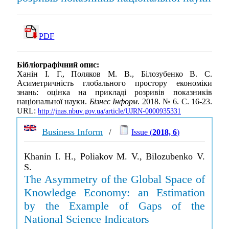
PDF
Бібліографічний опис:
Ханін І. Г., Поляков М. В., Білозубенко В. С.
Асиметричність глобального простору економіки
знань: оцінка на прикладі розривів показників
національної науки.
Бізнес Інформ
. 2018. № 6. С. 16-23.
URL:
http://jnas.nbuv.gov.ua/article/UJRN-0000935331
Business Inform
/
Issue (
2018, 6
)
Khanin I. H., Poliakov M. V., Bilozubenko V.
S.
The Asymmetry of the Global Space of
Knowledge Economy: an Estimation
by the Example of Gaps of the
National Science Indicators