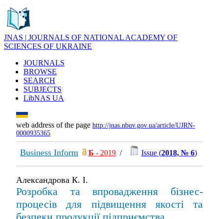
JNAS | JOURNALS OF NATIONAL ACADEMY OF
SCIENCES OF UKRAINE
JOURNALS
BROWSE
SEARCH
SUBJECTS
LibNAS UA
web address of the page
http://jnas.nbuv.gov.ua/article/UJRN-
0000935365
Business Inform
Б
- 2019
/
Issue (
2018, № 6
)
Александрова К. І.
Розробка та впровадження бізнес-
процесів для підвищення якості та
безпеки продукції підприємства