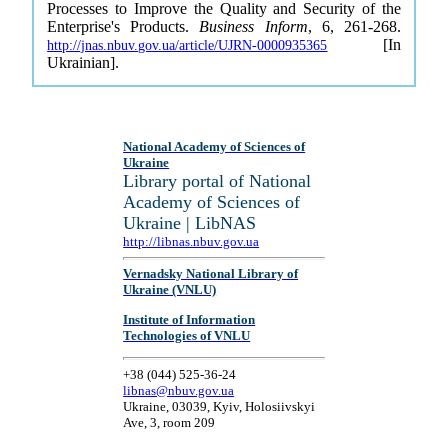
Processes to Improve the Quality and Security of the
Enterprise's Products.
Business Inform
, 6, 261-268.
[In
http://jnas.nbuv.gov.ua/article/UJRN-0000935365
Ukrainian].
National Academy of Sciences of
Ukraine
Library portal of National
Academy of Sciences of
Ukraine | LibNAS
http://libnas.nbuv.gov.ua
Vernadsky National Library of
Ukraine (VNLU)
Institute of Information
Technologies of VNLU
+38 (044) 525-36-24
libnas@nbuv.gov.ua
Ukraine, 03039, Kyiv, Holosiivskyi
Ave, 3, room 209