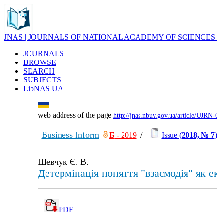
JNAS | JOURNALS OF NATIONAL ACADEMY OF SCIENCES
JOURNALS
BROWSE
SEARCH
SUBJECTS
LibNAS UA
web address of the page
http://jnas.nbuv.gov.ua/article/UJRN
Business Inform
Б
- 2019
/
Issue (
2018, № 7
)
Шевчук Є. В.
Детермінація поняття "взаємодія" як ек
PDF