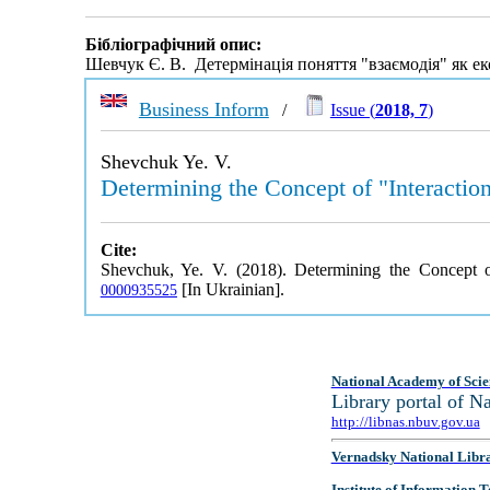
Бібліографічний опис:
Шевчук Є. В. Детермінація поняття "взаємодія" як еко
Business Inform
/
Issue (
2018, 7
)
Shevchuk Ye. V.
Determining the Concept of "Interact
Cite:
Shevchuk, Ye. V. (2018). Determining the Concept
[In Ukrainian].
0000935525
National Academy of Scie
Library portal of 
http://libnas.nbuv.gov.ua
Vernadsky National Libr
Institute of Information