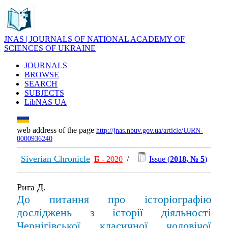
JNAS | JOURNALS OF NATIONAL ACADEMY OF
SCIENCES OF UKRAINE
JOURNALS
BROWSE
SEARCH
SUBJECTS
LibNAS UA
web address of the page
http://jnas.nbuv.gov.ua/article/UJRN-
0000936240
Siverian Chronicle
Б
- 2020
/
Issue (
2018, № 5
)
Рига Д.
До питання про історіографію
досліджень з історії діяльності
Чернігівської класичної чоловічої