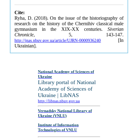
Cite:
Ryha, D. (2018). On the issue of the historiography of
research on the history of the Chernihiv classical male
gymnasium in the XIX-XX centuries.
Siverian
Chronicle
, 5, 143-147.
[In
http://jnas.nbuv.gov.ua/article/UJRN-0000936240
Ukrainian].
National Academy of Sciences of
Ukraine
Library portal of National
Academy of Sciences of
Ukraine | LibNAS
http://libnas.nbuv.gov.ua
Vernadsky National Library of
Ukraine (VNLU)
Institute of Information
Technologies of VNLU