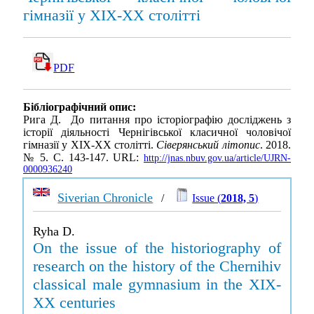
гімназії у XІX-XX столітті
PDF
Бібліографічний опис:
Рига Д. До питання про історіографію досліджень з
історії діяльності Чернігівської класичної чоловічої
гімназії у XІX-XX столітті.
Сіверянський літопис
. 2018.
№ 5. С. 143-147. URL:
http://jnas.nbuv.gov.ua/article/UJRN-
0000936240
Siverian Chronicle
/
Issue (
2018, 5
)
Ryha D.
On the issue of the historiography of
research on the history of the Chernihiv
classical male gymnasium in the XIX-
XX centuries