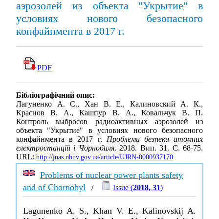
аэрозолей из объекта "Укрытие" в
условиях нового безопасного
конфайнмента в 2017 г.
PDF
Бібліографічний опис:
Лагуненко А. С., Хан В. Е., Калиновский А. К.,
Краснов В. А., Кашпур В. А., Ковальчук В. П.
Контроль выбросов радиоактивных аэрозолей из
объекта "Укрытие" в условиях нового безопасного
конфайнмента в 2017 г.
Проблеми безпеки атомних
електростанцій і Чорнобиля
. 2018. Вип. 31. С. 68-75.
URL:
http://jnas.nbuv.gov.ua/article/UJRN-0000937170
Problems of nuclear power plants safety
and of Chornobyl
/
Issue (
2018, 31
)
Lagunenko A. S., Khan V. E., Kalinovskij A.