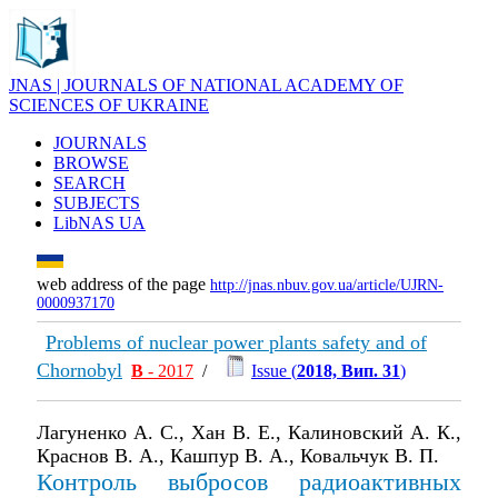
JNAS | JOURNALS OF NATIONAL ACADEMY OF
SCIENCES OF UKRAINE
JOURNALS
BROWSE
SEARCH
SUBJECTS
LibNAS UA
web address of the page
http://jnas.nbuv.gov.ua/article/UJRN-
0000937170
Problems of nuclear power plants safety and of
Chornobyl
В
- 2017
/
Issue (
2018, Вип. 31
)
Лагуненко А. С., Хан В. Е., Калиновский А. К.,
Краснов В. А., Кашпур В. А., Ковальчук В. П.
Контроль выбросов радиоактивных