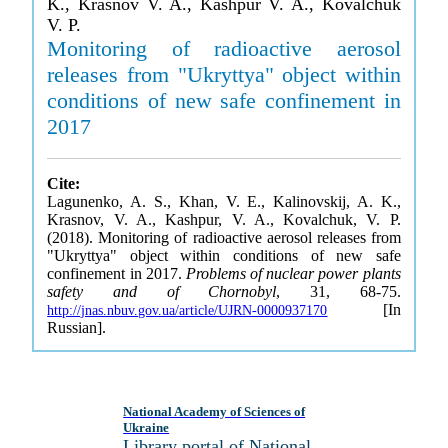
K., Krasnov V. A., Kashpur V. A., Kovalchuk
V. P.
Monitoring of radioactive aerosol
releases from "Ukryttya" object within
conditions of new safe confinement in
2017
Cite:
Lagunenko, A. S., Khan, V. E., Kalinovskij, A. K.,
Krasnov, V. A., Kashpur, V. A., Kovalchuk, V. P.
(2018). Monitoring of radioactive aerosol releases from
"Ukryttya" object within conditions of new safe
confinement in 2017.
Problems of nuclear power plants
safety and of Chornobyl
, 31, 68-75.
[In
http://jnas.nbuv.gov.ua/article/UJRN-0000937170
Russian].
National Academy of Sciences of
Ukraine
Library portal of National