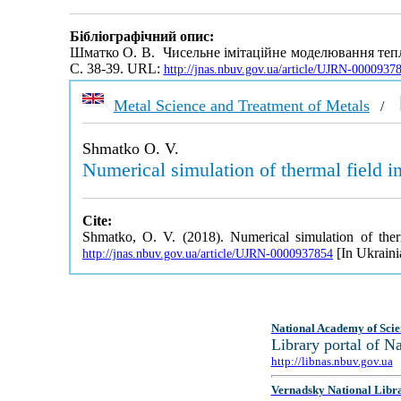
Бібліографічний опис:
Шматко О. В. Чисельне імітаційне моделювання тепл
С. 38-39. URL:
http://jnas.nbuv.gov.ua/article/UJRN-0000937
Metal Science and Treatment of Metals
/
Shmatko O. V.
Numerical simulation of thermal field in
Cite:
Shmatko, O. V. (2018). Numerical simulation of therm
[In Ukraini
http://jnas.nbuv.gov.ua/article/UJRN-0000937854
National Academy of Scie
Library portal of 
http://libnas.nbuv.gov.ua
Vernadsky National Libr