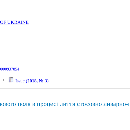
 OF UKRAINE
-0000937854
0
/
Issue (
2018, № 3
)
ового поля в процесі лиття стосовно ливарно-п