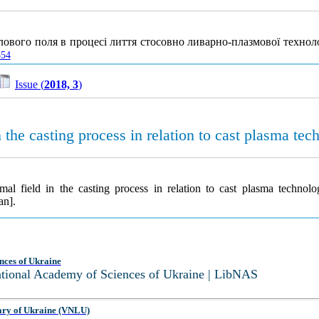
ового поля в процесі лиття стосовно ливарно-плазмової техноло
854
Issue (
2018, 3
)
 the casting process in relation to cast plasma tec
al field in the casting process in relation to cast plasma technol
an].
nces of Ukraine
National Academy of Sciences of Ukraine | LibNAS
ary of Ukraine (VNLU)