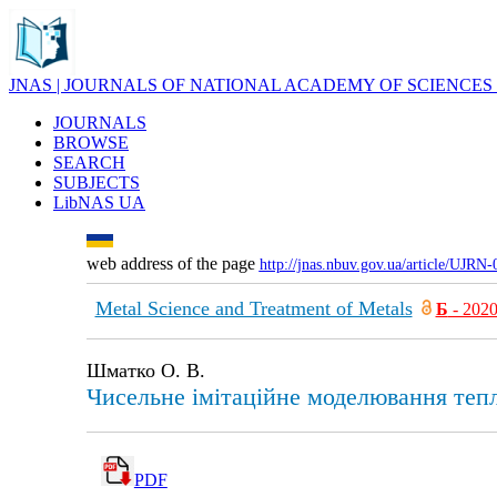
JNAS | JOURNALS OF NATIONAL ACADEMY OF SCIENCES
JOURNALS
BROWSE
SEARCH
SUBJECTS
LibNAS UA
web address of the page
http://jnas.nbuv.gov.ua/article/UJRN
Metal Science and Treatment of Metals
Б
- 202
Шматко О. В.
Чисельне імітаційне моделювання тепл
PDF