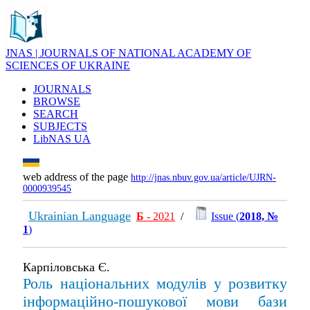
JNAS | JOURNALS OF NATIONAL ACADEMY OF
SCIENCES OF UKRAINE
JOURNALS
BROWSE
SEARCH
SUBJECTS
LibNAS UA
web address of the page
http://jnas.nbuv.gov.ua/article/UJRN-
0000939545
Ukrainian Language
Б
- 2021
/
Issue (
2018, №
1
)
Карпіловська Є.
Роль національних модулів у розвитку
інформаційно-пошукової мови бази