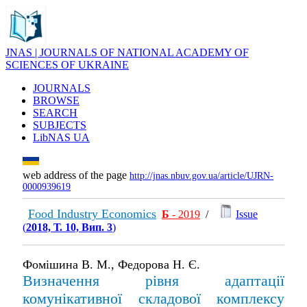
JNAS | JOURNALS OF NATIONAL ACADEMY OF
SCIENCES OF UKRAINE
JOURNALS
BROWSE
SEARCH
SUBJECTS
LibNAS UA
web address of the page
http://jnas.nbuv.gov.ua/article/UJRN-
0000939619
Food Industry Economics
Б
- 2019
/
Issue
(
2018, Т. 10, Вип. 3
)
Фомішина В. М., Федорова Н. Є.
Визначення рівня адаптації
комунікативної складової комплексу