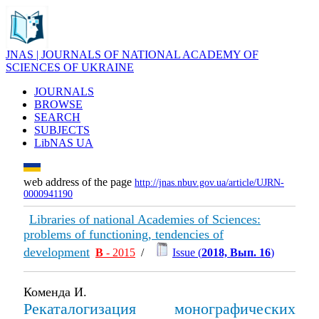
JNAS | JOURNALS OF NATIONAL ACADEMY OF
SCIENCES OF UKRAINE
JOURNALS
BROWSE
SEARCH
SUBJECTS
LibNAS UA
web address of the page
http://jnas.nbuv.gov.ua/article/UJRN-
0000941190
Libraries of national Academies of Sciences:
problems of functioning, tendencies of
development
В
- 2015
/
Issue (
2018, Вып. 16
)
Коменда И.
Рекаталогизация монографических