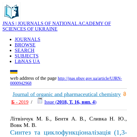
JNAS | JOURNALS OF NATIONAL ACADEMY OF
SCIENCES OF UKRAINE
JOURNALS
BROWSE
SEARCH
SUBJECTS
LibNAS UA
web address of the page
http://jnas.nbuv.gov.ua/article/UJRN-
0000942968
Journal of organic and pharmaceutical chemistry
Б
- 2019
/
Issue (
2018, Т. 16, вип. 4
)
Літвінчук М. Б., Бентя А. В., Сливка Н. Ю.,
Вовк М. В.
Синтез та циклофункціоналізація (1,3-