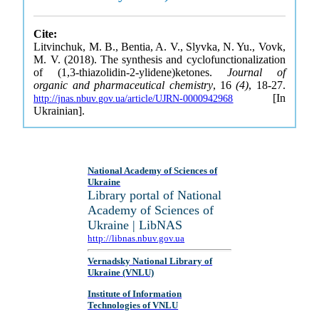
Cite:
Litvinchuk, M. B., Bentia, A. V., Slyvka, N. Yu., Vovk,
M. V. (2018). The synthesis and cyclofunctionalization
of (1,3-thiazolidin-2-ylidene)ketones.
Journal of
organic and pharmaceutical chemistry
, 16
(4)
, 18-27.
[In
http://jnas.nbuv.gov.ua/article/UJRN-0000942968
Ukrainian].
National Academy of Sciences of
Ukraine
Library portal of National
Academy of Sciences of
Ukraine | LibNAS
http://libnas.nbuv.gov.ua
Vernadsky National Library of
Ukraine (VNLU)
Institute of Information
Technologies of VNLU