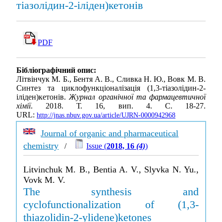
тіазолідин-2-іліден)кетонів
PDF
Бібліографічний опис:
Літвінчук М. Б., Бентя А. В., Сливка Н. Ю., Вовк М. В.
Синтез та циклофункціоналізація (1,3-тіазолідин-2-
іліден)кетонів.
Журнал органічної та фармацевтичної
хімії
. 2018. Т. 16, вип. 4. С. 18-27.
URL:
http://jnas.nbuv.gov.ua/article/UJRN-0000942968
Journal of organic and pharmaceutical
chemistry
/
Issue (
2018, 16
(4)
)
Litvinchuk M. B., Bentia A. V., Slyvka N. Yu.,
Vovk M. V.
The synthesis and
cyclofunctionalization of (1,3-
thiazolidin-2-ylidene)ketones