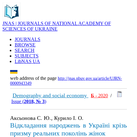
JNAS | JOURNALS OF NATIONAL ACADEMY OF
SCIENCES OF UKRAINE
JOURNALS
BROWSE
SEARCH
SUBJECTS
LibNAS UA
web address of the page
http://jnas.nbuv.gov.ua/article/UJRN-
0000943349
Demography and social economy
Б
- 2020
/
Issue (
2018, № 3
)
Аксьонова С. Ю., Курило І. О.
Відкладання народжень в Україні крізь
призму реальних поколінь жінок