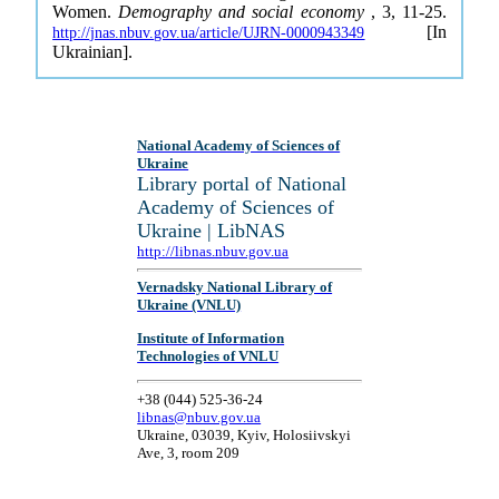
Women.
Demography and social economy
, 3, 11-25.
[In
http://jnas.nbuv.gov.ua/article/UJRN-0000943349
Ukrainian].
National Academy of Sciences of
Ukraine
Library portal of National
Academy of Sciences of
Ukraine | LibNAS
http://libnas.nbuv.gov.ua
Vernadsky National Library of
Ukraine (VNLU)
Institute of Information
Technologies of VNLU
+38 (044) 525-36-24
libnas@nbuv.gov.ua
Ukraine, 03039, Kyiv, Holosiivskyi
Ave, 3, room 209