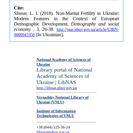
Cite:
Sliusar, L. I. (2018). Non-Marital Fertility in Ukraine:
Modern Features in the Context of European
Demographic Development.
Demography and social
economy
, 3, 26-38.
http://jnas.nbuv.gov.ua/article/UJRN-
[In Ukrainian].
0000943350
National Academy of Sciences of
Ukraine
Library portal of National
Academy of Sciences of
Ukraine | LibNAS
http://libnas.nbuv.gov.ua
Vernadsky National Library of
Ukraine (VNLU)
Institute of Information
Technologies of VNLU
+38 (044) 525-36-24
libnas@nbuv.gov.ua