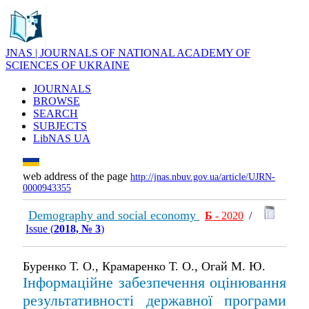
JNAS | JOURNALS OF NATIONAL ACADEMY OF
SCIENCES OF UKRAINE
JOURNALS
BROWSE
SEARCH
SUBJECTS
LibNAS UA
web address of the page
http://jnas.nbuv.gov.ua/article/UJRN-
0000943355
Demography and social economy
Б
- 2020
/
Issue (
2018, № 3
)
Буренко Т. О., Крамаренко Т. О., Огай М. Ю.
Інформаційне забезпечення оцінювання
результативності державної програми