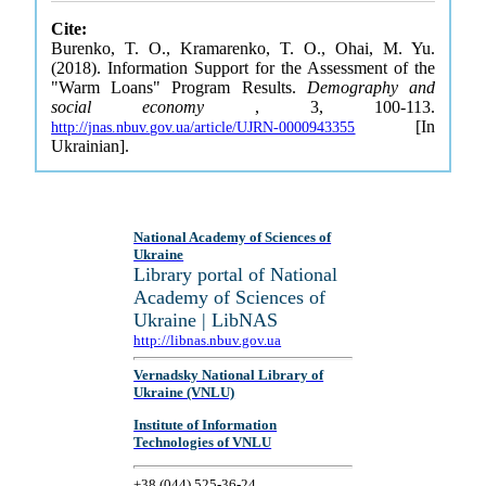
Cite:
Burenko, T. O., Kramarenko, T. O., Ohai, M. Yu.
(2018). Information Support for the Assessment of the
"Warm Loans" Program Results.
Demography and
social economy
, 3, 100-113.
[In
http://jnas.nbuv.gov.ua/article/UJRN-0000943355
Ukrainian].
National Academy of Sciences of
Ukraine
Library portal of National
Academy of Sciences of
Ukraine | LibNAS
http://libnas.nbuv.gov.ua
Vernadsky National Library of
Ukraine (VNLU)
Institute of Information
Technologies of VNLU
+38 (044) 525-36-24