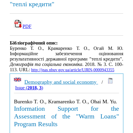
"теплі кредити"
PDF
Бібліографічний опис:
Буренко Т. О., Крамаренко Т. О., Огай М. Ю.
Інформаційне забезпечення оцінювання
результативності державної програми "теплі кредити".
Демографія та соціальна економіка
. 2018. № 3. С. 100-
113. URL:
http://jnas.nbuv.gov.ua/article/UJRN-0000943355
Demography and social economy
/
Issue (
2018, 3
)
Burenko T. O., Kramarenko T. O., Ohai M. Yu.
Information Support for the
Assessment of the "Warm Loans"
Program Results