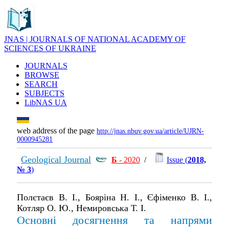
JNAS | JOURNALS OF NATIONAL ACADEMY OF
SCIENCES OF UKRAINE
JOURNALS
BROWSE
SEARCH
SUBJECTS
LibNAS UA
web address of the page
http://jnas.nbuv.gov.ua/article/UJRN-
0000945281
Geological Journal
Б
- 2020
/
Issue (
2018,
№ 3
)
Полєтаєв В. І., Бояріна Н. І., Єфіменко В. І.,
Котляр О. Ю., Немировська Т. І.
Основні досягнення та напрями