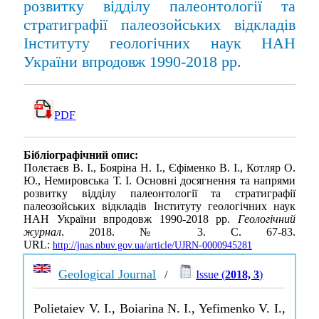
розвитку відділу палеонтології та
стратиграфії палеозойських відкладів
Інституту геологічних наук НАН
України впродовж 1990-2018 рр.
PDF
Бібліографічний опис:
Полєтаєв В. І., Бояріна Н. І., Єфіменко В. І., Котляр О.
Ю., Немировська Т. І. Основні досягнення та напрями
розвитку відділу палеонтології та стратиграфії
палеозойських відкладів Інституту геологічних наук
НАН України впродовж 1990-2018 рр.
Геологічний
журнал
. 2018. № 3. С. 67-83.
URL:
http://jnas.nbuv.gov.ua/article/UJRN-0000945281
Geological Journal
/
Issue (
2018, 3
)
Polietaiev V. I., Boiarina N. I., Yefimenko V. I.,