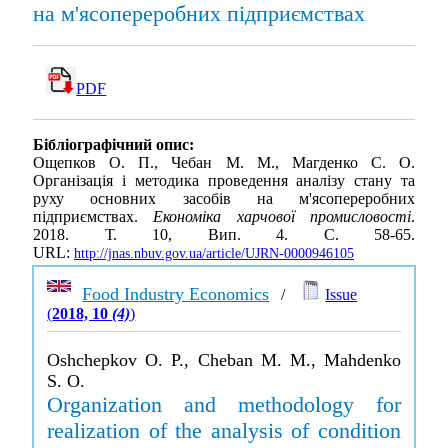
на м'ясопереробних підприємствах
PDF
Бібліографічний опис:
Ощепков О. П., Чебан М. М., Магденко С. О.
Організація і методика проведення аналізу стану та
руху основних засобів на м'ясопереробних
підприємствах.
Економіка харчової промисловості
.
2018. Т. 10, Вип. 4. С. 58-65.
URL:
http://jnas.nbuv.gov.ua/article/UJRN-0000946105
Food Industry Economics
/
Issue
(
2018, 10
(4)
)
Oshchepkov O. P., Cheban M. M., Mahdenko
S. O.
Organization and methodology for
realization of the analysis of condition