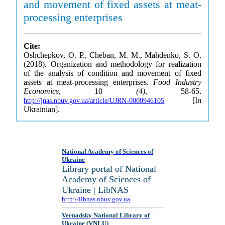
and movement of fixed assets at meat-
processing enterprises
Cite:
Oshchepkov, O. P., Cheban, M. M., Mahdenko, S. O.
(2018). Organization and methodology for realization
of the analysis of condition and movement of fixed
assets at meat-processing enterprises.
Food Industry
Economics
, 10
(4)
, 58-65.
[In
http://jnas.nbuv.gov.ua/article/UJRN-0000946105
Ukrainian].
National Academy of Sciences of
Ukraine
Library portal of National
Academy of Sciences of
Ukraine | LibNAS
http://libnas.nbuv.gov.ua
Vernadsky National Library of
Ukraine (VNLU)