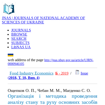
JNAS | JOURNALS OF NATIONAL ACADEMY OF
SCIENCES OF UKRAINE
JOURNALS
BROWSE
SEARCH
SUBJECTS
LibNAS UA
web address of the page
http://jnas.nbuv.gov.ua/article/UJRN-
0000946105
Food Industry Economics
Б
- 2019
/
Issue
(
2018, Т. 10, Вип. 4
)
Ощепков О. П., Чебан М. М., Магденко С. О.
Організація і методика проведення
аналізу стану та руху основних засобів