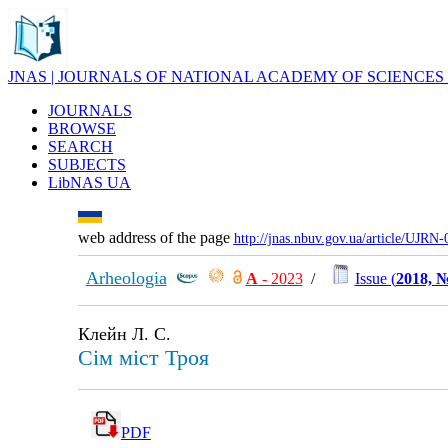
JNAS | JOURNALS OF NATIONAL ACADEMY OF SCIENCES
JOURNALS
BROWSE
SEARCH
SUBJECTS
LibNAS UA
web address of the page
http://jnas.nbuv.gov.ua/article/UJRN
Arheologia
А
- 2023
/
Issue (
2018, 
Клейн Л. С.
Сім міст Троя
PDF