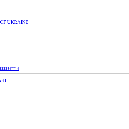
 OF UKRAINE
-0000947714
№ 4
)