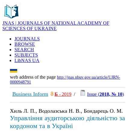
JNAS | JOURNALS OF NATIONAL ACADEMY OF
SCIENCES OF UKRAINE
JOURNALS
BROWSE
SEARCH
SUBJECTS
LibNAS UA
web address of the page
http://jnas.nbuv.gov.ua/article/UJRN-
0000948791
Business Inform
Б
- 2019
/
Issue (
2018, № 10
)
Хиль Л. П., Водолазська Н. В., Бондарець О. М.
Управління аудиторською діяльністю за
кордоном та в Україні