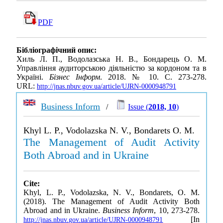
PDF
Бібліографічний опис:
Хиль Л. П., Водолазська Н. В., Бондарець О. М.
Управління аудиторською діяльністю за кордоном та в
Україні.
Бізнес Інформ
. 2018. № 10. С. 273-278.
URL:
http://jnas.nbuv.gov.ua/article/UJRN-0000948791
Business Inform
/
Issue (
2018, 10
)
Khyl L. P., Vodolazska N. V., Bondarets O. M.
The Management of Audit Activity
Both Abroad and in Ukraine
Cite:
Khyl, L. P., Vodolazska, N. V., Bondarets, O. M.
(2018). The Management of Audit Activity Both
Abroad and in Ukraine.
Business Inform
, 10, 273-278.
[In
http://jnas.nbuv.gov.ua/article/UJRN-0000948791