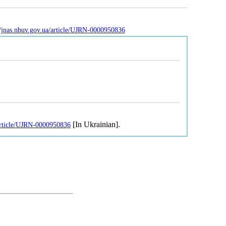
//jnas.nbuv.gov.ua/article/UJRN-0000950836
[In Ukrainian].
/article/UJRN-0000950836