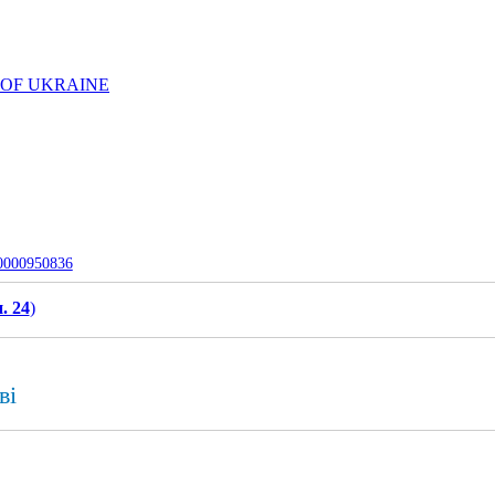
 OF UKRAINE
-0000950836
. 24
)
ві