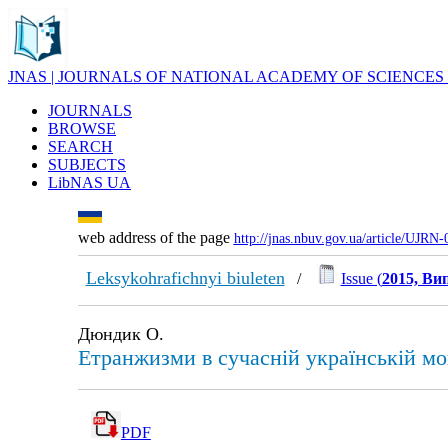
JNAS | JOURNALS OF NATIONAL ACADEMY OF SCIENCES
JOURNALS
BROWSE
SEARCH
SUBJECTS
LibNAS UA
web address of the page
http://jnas.nbuv.gov.ua/article/UJRN
Leksykohrafichnyi biuleten
/
Issue (
2015, Вип
Дюндик О.
Етранжизми в сучасній українській мо
PDF