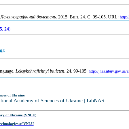
.
Лексикографічний бюлетень
. 2015. Вип. 24. С. 99-105. URL:
http:
5, 24
)
ge
anguage.
Leksykohrafichnyi biuleten
, 24, 99-105.
http://jnas.nbuv.gov.ua
nces of Ukraine
National Academy of Sciences of Ukraine | LibNAS
ary of Ukraine (VNLU)
 Technologies of VNLU