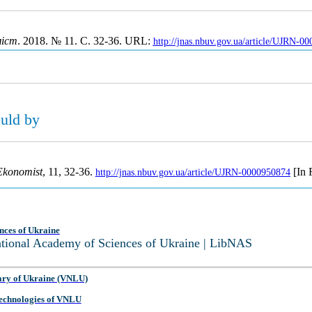
міст
. 2018. № 11. С. 32-36. URL:
http://jnas.nbuv.gov.ua/article/UJRN-0
ould by
Ekonomist
, 11, 32-36.
[In 
http://jnas.nbuv.gov.ua/article/UJRN-0000950874
nces of Ukraine
National Academy of Sciences of Ukraine | LibNAS
ary of Ukraine (VNLU)
 Technologies of VNLU