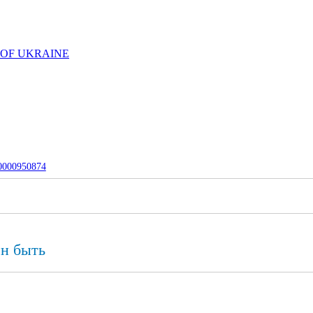
 OF UKRAINE
-0000950874
н быть