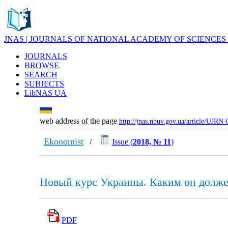
JNAS | JOURNALS OF NATIONAL ACADEMY OF SCIENCES
JOURNALS
BROWSE
SEARCH
SUBJECTS
LibNAS UA
web address of the page
http://jnas.nbuv.gov.ua/article/UJRN
Ekonomist
/
Issue (
2018, № 11
)
Новый курс Украины. Каким он долже
PDF