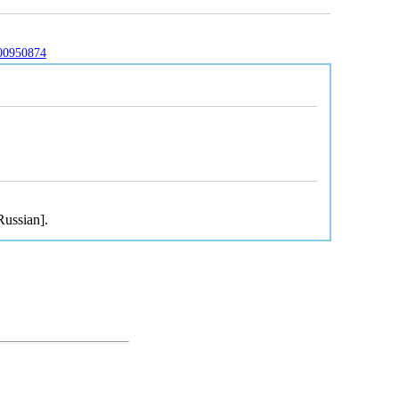
000950874
Russian].