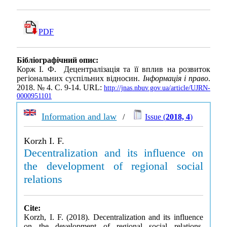
PDF
Бібліографічний опис:
Корж І. Ф. Децентралізація та її вплив на розвиток
регіональних суспільних відносин.
Інформація і право
.
2018. № 4. С. 9-14. URL:
http://jnas.nbuv.gov.ua/article/UJRN-
0000951101
Information and law
/
Issue (
2018, 4
)
Korzh I. F.
Decentralization and its influence on
the development of regional social
relations
Cite:
Korzh, I. F. (2018). Decentralization and its influence
on the development of regional social relations.