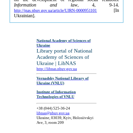
Information and law
, 4, 9-14.
[In
http://jnas.nbuv.gov.ua/article/UJRN-0000951101
Ukrainian].
National Academy of Sciences of
Ukraine
Library portal of National
Academy of Sciences of
Ukraine | LibNAS
http://libnas.nbuv.gov.ua
Vernadsky National Library of
Ukraine (VNLU)
Institute of Information
Technologies of VNLU
+38 (044) 525-36-24
libnas@nbuv.gov.ua
Ukraine, 03039, Kyiv, Holosiivskyi
Ave, 3, room 209