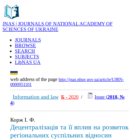
JNAS | JOURNALS OF NATIONAL ACADEMY OF
SCIENCES OF UKRAINE
JOURNALS
BROWSE
SEARCH
SUBJECTS
LibNAS UA
web address of the page
http://jnas.nbuv.gov.ua/article/UJRN-
0000951101
Information and law
Б
- 2020
/
Issue (
2018, №
4
)
Корж І. Ф.
Децентралізація та її вплив на розвиток
регіональних суспільних відносин