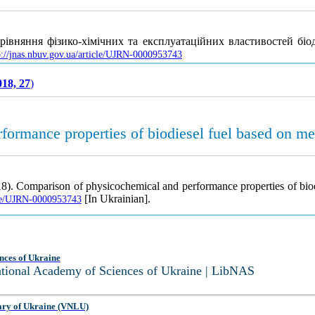
рівняння фізико-хімічних та експлуатаційних властивостей біод
p://jnas.nbuv.gov.ua/article/UJRN-0000953743
018, 27
)
.
ormance properties of biodiesel fuel based on me
18). Comparison of physicochemical and performance properties of bio
[In Ukrainian].
icle/UJRN-0000953743
nces of Ukraine
National Academy of Sciences of Ukraine | LibNAS
ary of Ukraine (VNLU)