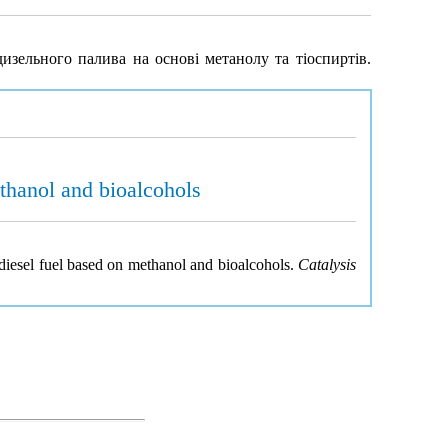
изельного палива на основі метанолу та тіоспиртів.
thanol and bioalcohols
diesel fuel based on methanol and bioalcohols.
Catalysis