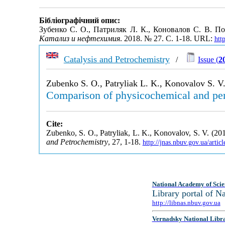
Бібліографічний опис:
Зубенко С. О., Патриляк Л. К., Коновалов С. В. По
Катализ и нефтехимия
. 2018. № 27. С. 1-18. URL:
htt
Catalysis and Petrochemistry
/
Issue (
2
Zubenko S. O., Patryliak L. K., Konovalov S. V
Comparison of physicochemical and perf
Cite:
Zubenko, S. O., Patryliak, L. K., Konovalov, S. V. (20
and Petrochemistry
, 27, 1-18.
http://jnas.nbuv.gov.ua/art
National Academy of Scie
Library portal of 
http://libnas.nbuv.gov.ua
Vernadsky National Libr