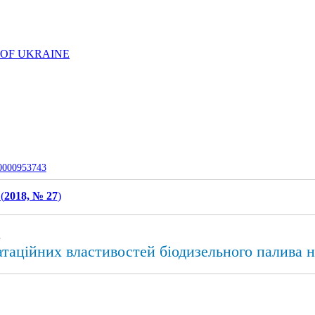
 OF UKRAINE
-0000953743
(
2018, № 27
)
.
таційних властивостей біодизельного палива н