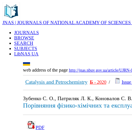
JNAS | JOURNALS OF NATIONAL ACADEMY OF SCIENCES
JOURNALS
BROWSE
SEARCH
SUBJECTS
LibNAS UA
web address of the page
http://jnas.nbuv.gov.ua/article/UJRN
Catalysis and Petrochemistry
Б
- 2020
/
Issue 
Зубенко С. О., Патриляк Л. К., Коновалов С. В
Порівняння фізико-хімічних та експлуа
PDF