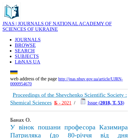
JNAS | JOURNALS OF NATIONAL ACADEMY OF
SCIENCES OF UKRAINE
JOURNALS
BROWSE
SEARCH
SUBJECTS
LibNAS UA
web address of the page
http://jnas.nbuv.gov.ua/article/UJRN-
0000954670
Proceedings of the Shevchenko Scientific Society :
Shemical Sciences
Б
- 2021
/
Issue (
2018, Т. 53
)
Банах О.
У вінок пошани професора Казимира
Патриляка (до 80-річчя від дня