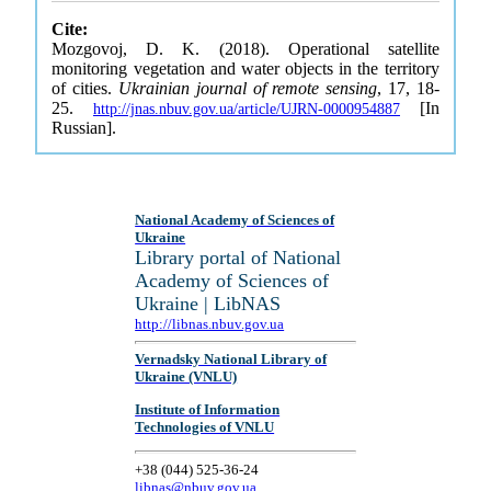
Cite:
Mozgovoj, D. K. (2018). Operational satellite
monitoring vegetation and water objects in the territory
of cities.
Ukrainian journal of remote sensing
, 17, 18-
25.
[In
http://jnas.nbuv.gov.ua/article/UJRN-0000954887
Russian].
National Academy of Sciences of
Ukraine
Library portal of National
Academy of Sciences of
Ukraine | LibNAS
http://libnas.nbuv.gov.ua
Vernadsky National Library of
Ukraine (VNLU)
Institute of Information
Technologies of VNLU
+38 (044) 525-36-24
libnas@nbuv.gov.ua