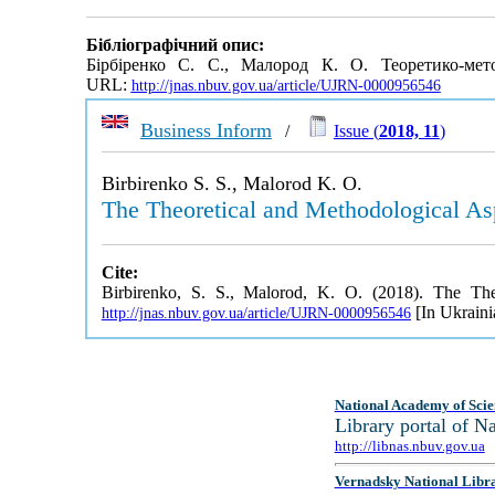
Бібліографічний опис:
Бірбіренко С. С., Малород К. О. Теоретико-мето
URL:
http://jnas.nbuv.gov.ua/article/UJRN-0000956546
Business Inform
/
Issue (
2018, 11
)
Birbirenko S. S., Malorod K. O.
The Theoretical and Methodological Aspe
Cite:
Birbirenko, S. S., Malorod, K. O. (2018). The Theo
[In Ukraini
http://jnas.nbuv.gov.ua/article/UJRN-0000956546
National Academy of Scie
Library portal of 
http://libnas.nbuv.gov.ua
Vernadsky National Libr