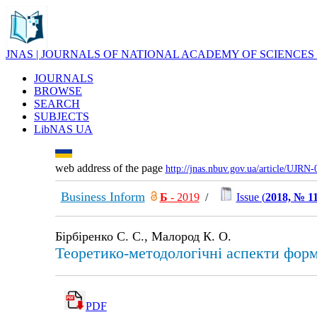
JNAS | JOURNALS OF NATIONAL ACADEMY OF SCIENCES
JOURNALS
BROWSE
SEARCH
SUBJECTS
LibNAS UA
web address of the page
http://jnas.nbuv.gov.ua/article/UJRN
Business Inform
Б
- 2019
/
Issue (
2018, № 1
Бірбіренко С. С., Малород К. О.
Теоретико-методологічні аспекти форм
PDF