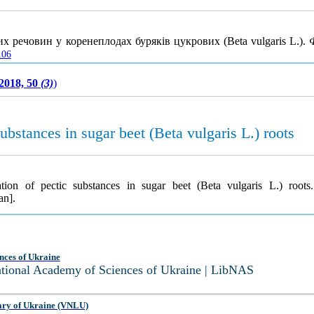
 речовин у коренеплодах буряків цукрових (Beta vulgaris L.).
106
2018, 50
(3)
)
substances in sugar beet (Beta vulgaris L.) roots
ation of pectic substances in sugar beet (Beta vulgaris L.) root
an].
nces of Ukraine
National Academy of Sciences of Ukraine | LibNAS
ary of Ukraine (VNLU)