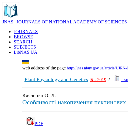
JNAS | JOURNALS OF NATIONAL ACADEMY OF SCIENCES
JOURNALS
BROWSE
SEARCH
SUBJECTS
LibNAS UA
web address of the page
http://jnas.nbuv.gov.ua/article/UJRN
Plant Physiology and Genetics
Б
- 2019
/
Issu
Кляченко О. Л.
Особливості накопичення пектинових ре
PDF