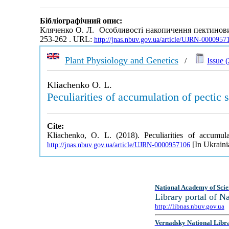
Бібліографічний опис:
Кляченко О. Л. Особливості накопичення пектинових
253-262 . URL:
http://jnas.nbuv.gov.ua/article/UJRN-0000957
Plant Physiology and Genetics
/
Issue (
Kliachenko O. L.
Peculiarities of accumulation of pectic 
Cite:
Kliachenko, O. L. (2018). Peculiarities of accumul
[In Ukraini
http://jnas.nbuv.gov.ua/article/UJRN-0000957106
National Academy of Scie
Library portal of 
http://libnas.nbuv.gov.ua
Vernadsky National Libr