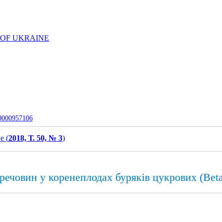
 OF UKRAINE
-0000957106
e (
2018, Т. 50, № 3
)
човин у коренеплодах буряків цукрових (Beta 