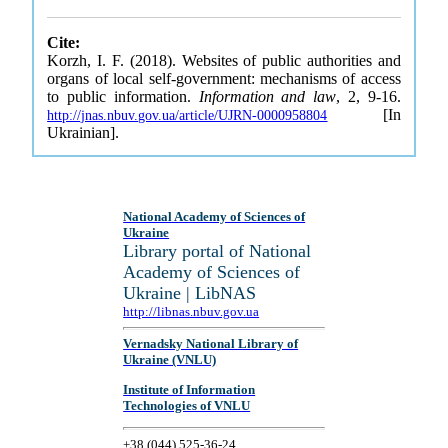
Cite:
Korzh, I. F. (2018). Websites of public authorities and
organs of local self-government: mechanisms of access
to public information.
Information and law
, 2, 9-16.
[In
http://jnas.nbuv.gov.ua/article/UJRN-0000958804
Ukrainian].
National Academy of Sciences of
Ukraine
Library portal of National
Academy of Sciences of
Ukraine | LibNAS
http://libnas.nbuv.gov.ua
Vernadsky National Library of
Ukraine (VNLU)
Institute of Information
Technologies of VNLU
+38 (044) 525-36-24