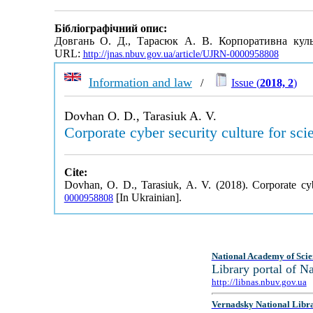
Бібліографічний опис:
Довгань О. Д., Тарасюк А. В. Корпоративна культу
URL:
http://jnas.nbuv.gov.ua/article/UJRN-0000958808
Information and law
/
Issue (
2018, 2
)
Dovhan O. D., Tarasiuk A. V.
Corporate cyber security culture for scie
Cite:
Dovhan, O. D., Tarasiuk, A. V. (2018). Corporate cyber
[In Ukrainian].
0000958808
National Academy of Scie
Library portal of 
http://libnas.nbuv.gov.ua
Vernadsky National Libr