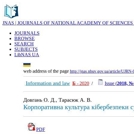
JNAS | JOURNALS OF NATIONAL ACADEMY OF SCIENCES
JOURNALS
BROWSE
SEARCH
SUBJECTS
LibNAS UA
web address of the page
http://jnas.nbuv.gov.ua/article/UJRN
Information and law
Б
- 2020
/
Issue (
2018, №
Довгань О. Д., Тарасюк А. В.
Корпоративна культура кібербезпеки су
PDF