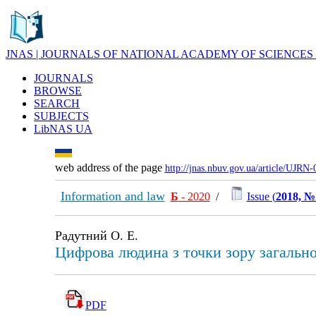
JNAS | JOURNALS OF NATIONAL ACADEMY OF SCIENCES
JOURNALS
BROWSE
SEARCH
SUBJECTS
LibNAS UA
web address of the page
http://jnas.nbuv.gov.ua/article/UJRN
Information and law
Б
- 2020
/
Issue (
2018, №
Радутний О. Е.
Цифрова людина з точки зору загально
PDF