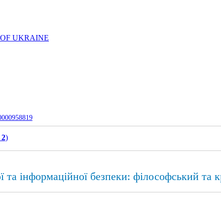
 OF UKRAINE
-0000958819
 2
)
ї та інформаційної безпеки: філософський та 