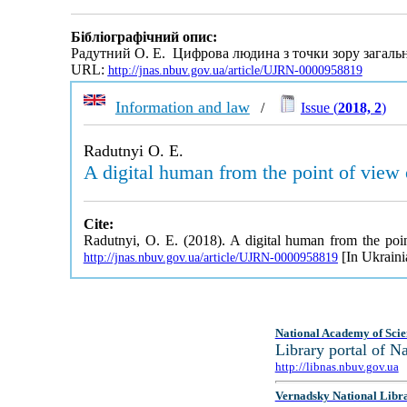
Бібліографічний опис:
Радутний О. Е. Цифрова людина з точки зору загальн
URL:
http://jnas.nbuv.gov.ua/article/UJRN-0000958819
Information and law
/
Issue (
2018, 2
)
Radutnyi O. E.
A digital human from the point of view 
Cite:
Radutnyi, O. E. (2018). A digital human from the poin
[In Ukraini
http://jnas.nbuv.gov.ua/article/UJRN-0000958819
National Academy of Scie
Library portal of 
http://libnas.nbuv.gov.ua
Vernadsky National Libr