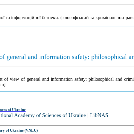
ої та інформаційної безпеки: філософський та кримінально-прав
of general and information safety: philosophical a
t of view of general and information safety: philosophical and crimi
an].
nces of Ukraine
National Academy of Sciences of Ukraine | LibNAS
ary of Ukraine (VNLU)