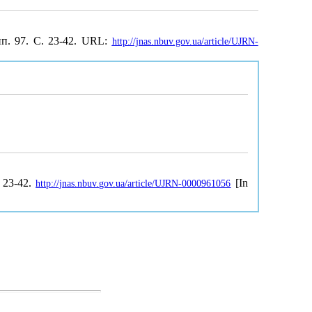
ип. 97. С. 23-42. URL:
http://jnas.nbuv.gov.ua/article/UJRN-
, 23-42.
[In
http://jnas.nbuv.gov.ua/article/UJRN-0000961056