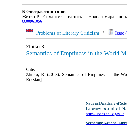
Бібліографічний опис:
Житко Р. Семантика пустоты в модели мира постм
0000961056
Problems of Literary Criticism
/
Issue (
Zhitko R.
Semantics of Emptiness in the World M
Cite:
Zhitko, R. (2018). Semantics of Emptiness in the W
Russian].
National Academy of Scie
Library portal of 
http://libnas.nbuv.gov.ua
Vernadsky National Libr