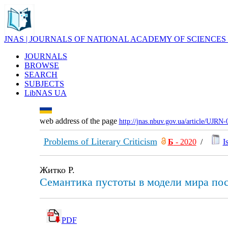
JNAS | JOURNALS OF NATIONAL ACADEMY OF SCIENCES
JOURNALS
BROWSE
SEARCH
SUBJECTS
LibNAS UA
web address of the page
http://jnas.nbuv.gov.ua/article/UJRN
Problems of Literary Criticism
Б
- 2020
/
I
Житко Р.
Семантика пустоты в модели мира пос
PDF