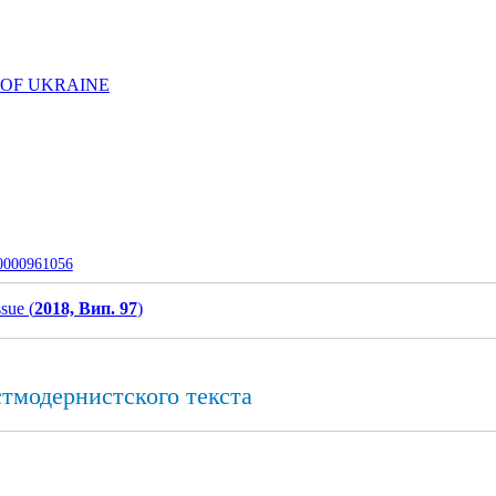
 OF UKRAINE
-0000961056
ssue (
2018, Вип. 97
)
тмодернистского текста