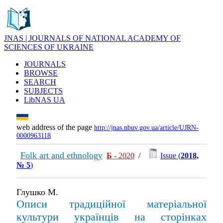
JNAS | JOURNALS OF NATIONAL ACADEMY OF
SCIENCES OF UKRAINE
JOURNALS
BROWSE
SEARCH
SUBJECTS
LibNAS UA
web address of the page
http://jnas.nbuv.gov.ua/article/UJRN-
0000963118
Folk art and ethnology
Б
- 2020
/
Issue (
2018,
№ 5
)
Глушко М.
Описи традиційної матеріальної
культури українців на сторінках