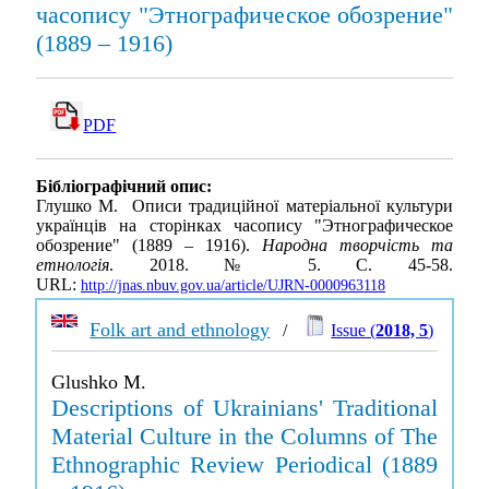
часопису "Этнографическое обозрение"
(1889 – 1916)
PDF
Бібліографічний опис:
Глушко М. Описи традиційної матеріальної культури
українців на сторінках часопису "Этнографическое
обозрение" (1889 – 1916).
Народна творчість та
етнологія
. 2018. № 5. С. 45-58.
URL:
http://jnas.nbuv.gov.ua/article/UJRN-0000963118
Folk art and ethnology
/
Issue (
2018, 5
)
Glushko M.
Descriptions of Ukrainians' Traditional
Material Culture in the Columns of The
Ethnographic Review Periodical (1889