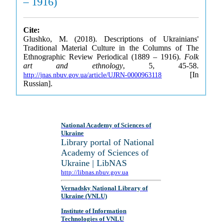
– 1916)
Cite:
Glushko, M. (2018). Descriptions of Ukrainians'
Traditional Material Culture in the Columns of The
Ethnographic Review Periodical (1889 – 1916).
Folk
art and ethnology
, 5, 45-58.
[In
http://jnas.nbuv.gov.ua/article/UJRN-0000963118
Russian].
National Academy of Sciences of
Ukraine
Library portal of National
Academy of Sciences of
Ukraine | LibNAS
http://libnas.nbuv.gov.ua
Vernadsky National Library of
Ukraine (VNLU)
Institute of Information
Technologies of VNLU