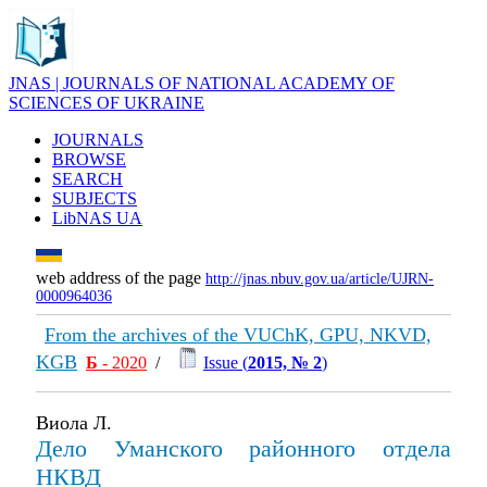
JNAS | JOURNALS OF NATIONAL ACADEMY OF
SCIENCES OF UKRAINE
JOURNALS
BROWSE
SEARCH
SUBJECTS
LibNAS UA
web address of the page
http://jnas.nbuv.gov.ua/article/UJRN-
0000964036
From the archives of the VUChK, GPU, NKVD,
KGB
Б
- 2020
/
Issue (
2015, № 2
)
Виола Л.
Дело Уманского районного отдела
НКВД