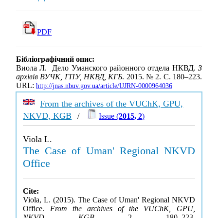
PDF
Бібліографічний опис:
Виола Л. Дело Уманского районного отдела НКВД.
З
архівів ВУЧК, ГПУ, НКВД, КГБ
. 2015. № 2. С. 180–223.
URL:
http://jnas.nbuv.gov.ua/article/UJRN-0000964036
From the archives of the VUChK, GPU,
NKVD, KGB
/
Issue (
2015, 2
)
Viola L.
The Case of Uman' Regional NKVD
Office
Cite:
Viola, L. (2015). The Case of Uman' Regional NKVD
Office.
From the archives of the VUChK, GPU,
NKVD, KGB
, 2, 180–223.