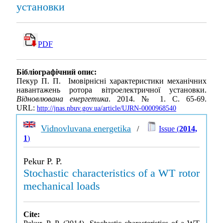
установки
PDF
Бібліографічний опис:
Пекур П. П. Імовірнісні характеристики механічних
навантажень ротора вітроелектричної установки.
Відновлювана енергетика
. 2014. № 1. С. 65-69.
URL:
http://jnas.nbuv.gov.ua/article/UJRN-0000968540
Vidnovluvana energetika
/
Issue (
2014,
1
)
Pekur P. P.
Stochastic characteristics of a WT rotor
mechanical loads
Cite: