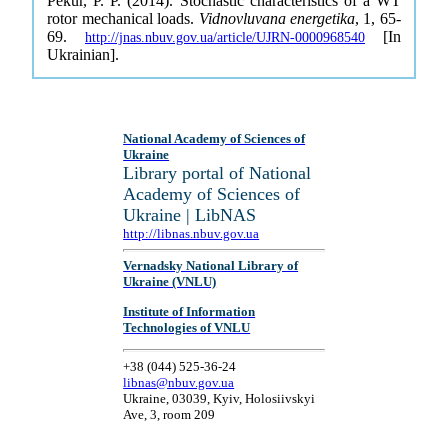
Pekur, P. P. (2014). Stochastic characteristics of a WT
rotor mechanical loads.
Vidnovluvana energetika
, 1, 65-
69.
[In
http://jnas.nbuv.gov.ua/article/UJRN-0000968540
Ukrainian].
National Academy of Sciences of
Ukraine
Library portal of National
Academy of Sciences of
Ukraine | LibNAS
http://libnas.nbuv.gov.ua
Vernadsky National Library of
Ukraine (VNLU)
Institute of Information
Technologies of VNLU
+38 (044) 525-36-24
libnas@nbuv.gov.ua
Ukraine, 03039, Kyiv, Holosiivskyi
Ave, 3, room 209