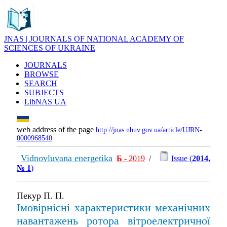
JNAS | JOURNALS OF NATIONAL ACADEMY OF
SCIENCES OF UKRAINE
JOURNALS
BROWSE
SEARCH
SUBJECTS
LibNAS UA
web address of the page
http://jnas.nbuv.gov.ua/article/UJRN-
0000968540
Vidnovluvana energetika
Б
- 2019
/
Issue (
2014,
№ 1
)
Пекур П. П.
Імовірнісні характеристики механічних
навантажень ротора вітроелектричної