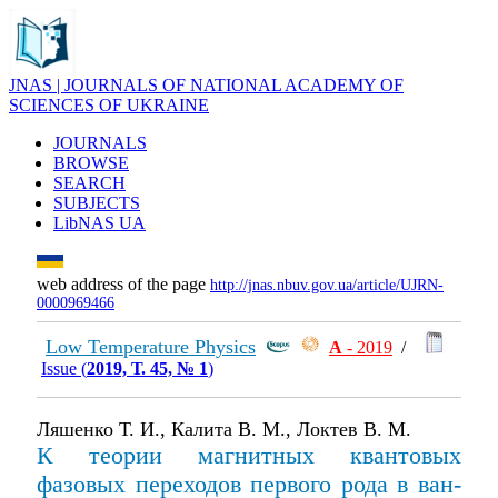
JNAS | JOURNALS OF NATIONAL ACADEMY OF
SCIENCES OF UKRAINE
JOURNALS
BROWSE
SEARCH
SUBJECTS
LibNAS UA
web address of the page
http://jnas.nbuv.gov.ua/article/UJRN-
0000969466
Low Temperature Physics
А
- 2019
/
Issue (
2019, Т. 45, № 1
)
Ляшенко Т. И., Калита В. М., Локтев В. М.
К теории магнитных квантовых
фазовых переходов первого рода в ван-