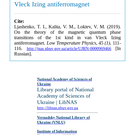
Vleck Izing antiferromagnet
Cite:
Ljashenko, T. I., Kalita, V. M., Loktev, V. M. (2019).
On the theory of the magnetic quantum phase
transitions of the 1st kind in van Vleck Izing
antiferromagnet.
Low Temperature Physics
, 45
(1)
, 111-
116.
[In
http://jnas.nbuv.gov.ua/article/UJRN-0000969466
Russian].
National Academy of Sciences of
Ukraine
Library portal of National
Academy of Sciences of
Ukraine | LibNAS
http://libnas.nbuv.gov.ua
Vernadsky National Library of
Ukraine (VNLU)
Institute of Information