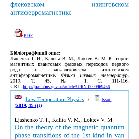
флековском изинговском
антиферромагнетике
PDF
Бібліографічний опис:
Ляшенко Т. И., Калита В. М., Локтев В. М. К теории
магнитных квантовых фазовых переходов первого
рода в ван-флековском изинговском
антиферромагнетике.
Фізика низьких температур
.
2019. Т. 45, № 1. С. 111-116.
URL:
http://jnas.nbuv.gov.ua/article/UJRN-0000969466
Low Temperature Physics
/
Issue
(
2019, 45
(1)
)
Ljashenko T. I., Kalita V. M., Loktev V. M.
On the theory of the magnetic quantum
phase transitions of the 1st kind in van