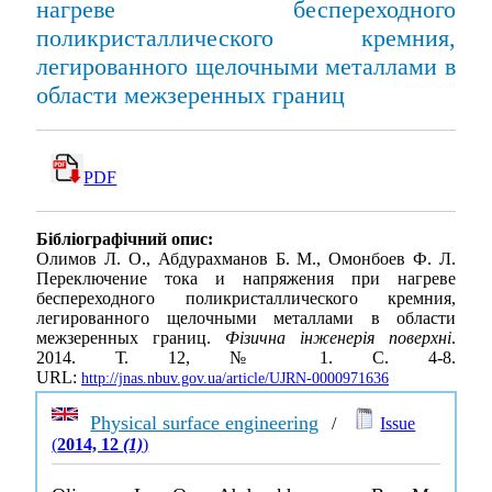
нагреве беспереходного
поликристаллического кремния,
легированного щелочными металлами в
области межзеренных границ
PDF
Бібліографічний опис:
Олимов Л. О., Абдурахманов Б. М., Омонбоев Ф. Л.
Переключение тока и напряжения при нагреве
беспереходного поликристаллического кремния,
легированного щелочными металлами в области
межзеренных границ.
Фізична інженерія поверхні
.
2014. Т. 12, № 1. С. 4-8.
URL:
http://jnas.nbuv.gov.ua/article/UJRN-0000971636
Physical surface engineering
/
Issue
(
2014, 12
(1)
)