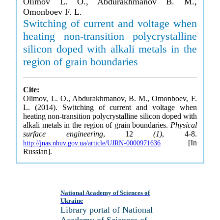
Olimov L. O., Abdurakhmanov B. M.,
Omonboev F. L.
Switching of current and voltage when
heating non-transition polycrystalline
silicon doped with alkali metals in the
region of grain boundaries
Cite:
Olimov, L. O., Abdurakhmanov, B. M., Omonboev, F.
L. (2014). Switching of current and voltage when
heating non-transition polycrystalline silicon doped with
alkali metals in the region of grain boundaries.
Physical
surface engineering
, 12
(1)
, 4-8.
[In
http://jnas.nbuv.gov.ua/article/UJRN-0000971636
Russian].
National Academy of Sciences of
Ukraine
Library portal of National