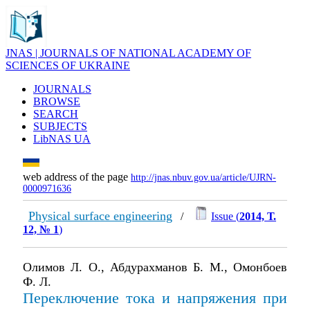
JNAS | JOURNALS OF NATIONAL ACADEMY OF
SCIENCES OF UKRAINE
JOURNALS
BROWSE
SEARCH
SUBJECTS
LibNAS UA
web address of the page
http://jnas.nbuv.gov.ua/article/UJRN-
0000971636
Physical surface engineering
/
Issue (
2014, Т.
12, № 1
)
Олимов Л. О., Абдурахманов Б. М., Омонбоев
Ф. Л.
Переключение тока и напряжения при