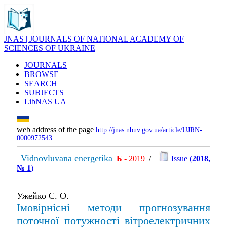
JNAS | JOURNALS OF NATIONAL ACADEMY OF
SCIENCES OF UKRAINE
JOURNALS
BROWSE
SEARCH
SUBJECTS
LibNAS UA
web address of the page
http://jnas.nbuv.gov.ua/article/UJRN-
0000972543
Vidnovluvana energetika
Б
- 2019
/
Issue (
2018,
№ 1
)
Ужейко С. О.
Імовірнісні методи прогнозування
поточної потужності вітроелектричних