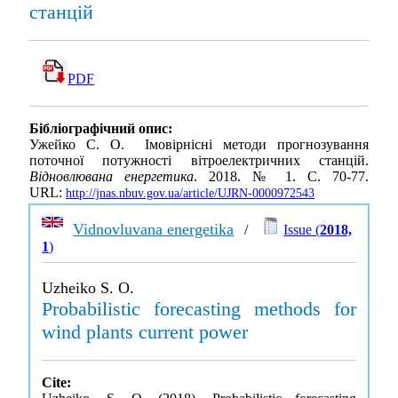
станцій
PDF
Бібліографічний опис:
Ужейко С. О. Імовірнісні методи прогнозування
поточної потужності вітроелектричних станцій.
Відновлювана енергетика
. 2018. № 1. С. 70-77.
URL:
http://jnas.nbuv.gov.ua/article/UJRN-0000972543
Vidnovluvana energetika
/
Issue (
2018,
1
)
Uzheiko S. O.
Probabilistic forecasting methods for
wind plants current power
Cite: