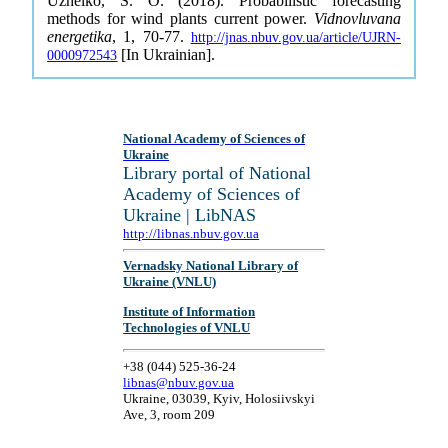
Uzheiko, S. O. (2018). Probabilistic forecasting
methods for wind plants current power.
Vidnovluvana
energetika
, 1, 70-77.
http://jnas.nbuv.gov.ua/article/UJRN-
[In Ukrainian].
0000972543
National Academy of Sciences of
Ukraine
Library portal of National
Academy of Sciences of
Ukraine | LibNAS
http://libnas.nbuv.gov.ua
Vernadsky National Library of
Ukraine (VNLU)
Institute of Information
Technologies of VNLU
+38 (044) 525-36-24
libnas@nbuv.gov.ua
Ukraine, 03039, Kyiv, Holosiivskyi
Ave, 3, room 209