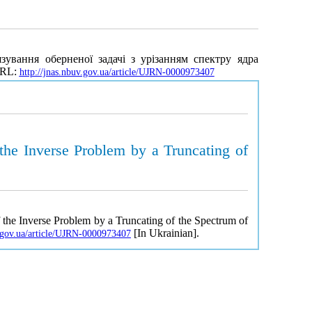
ування оберненої задачі з урізанням спектру ядра
 URL:
http://jnas.nbuv.gov.ua/article/UJRN-0000973407
the Inverse Problem by a Truncating of
 the Inverse Problem by a Truncating of the Spectrum of
[In Ukrainian].
v.gov.ua/article/UJRN-0000973407