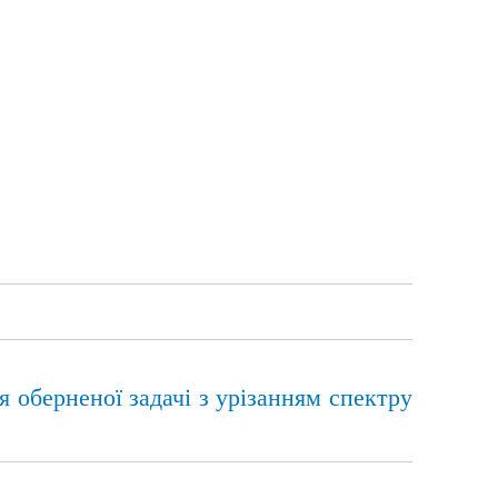
я оберненої задачі з урізанням спектру