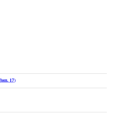
Вип. 17
)