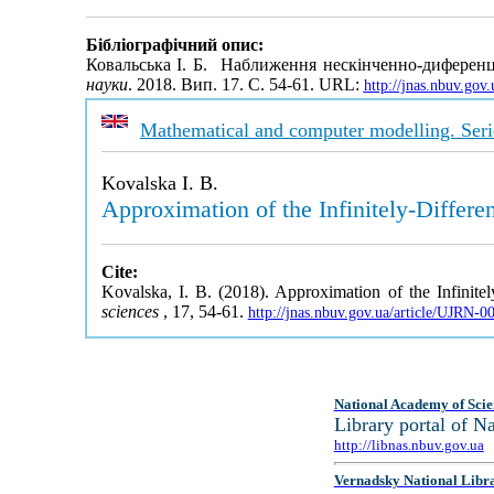
Бібліографічний опис:
Ковальська І. Б. Наближення нескінченно-диференц
науки
. 2018. Вип. 17. С. 54-61. URL:
http://jnas.nbuv.go
Mathematical and computer modelling. Seri
Kovalska I. B.
Approximation of the Infinitely-Differen
Cite:
Kovalska, I. B. (2018). Approximation of the Infinitel
sciences
, 17, 54-61.
http://jnas.nbuv.gov.ua/article/UJRN-
National Academy of Scie
Library portal of 
http://libnas.nbuv.gov.ua
Vernadsky National Libr