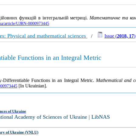
ійовних функцій в інтегральній метриці.
Математичне та комп
v.ua/article/UJRN-0000973445
es: Physical and mathematical sciences
/
Issue (
2018, 17
)
tiable Functions in an Integral Metric
y-Differentiable Functions in an Integral Metric.
Mathematical and c
[In Ukrainian].
0000973445
nces of Ukraine
National Academy of Sciences of Ukraine | LibNAS
ary of Ukraine (VNLU)