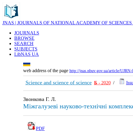
JNAS | JOURNALS OF NATIONAL ACADEMY OF SCIENCES
JOURNALS
BROWSE
SEARCH
SUBJECTS
LibNAS UA
web address of the page
http://jnas.nbuv.gov.ua/article/UJRN
Science and science of science
Б
- 2020
/
Issu
Звонкова Г. Л.
Міжгалузеві науково-технічні комплекси
PDF