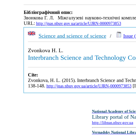
Бібліографічний опис:
Звонкова Г. Л. Міжгалузеві науково-технічні комплек
URL:
http://jnas.nbuv.gov.ua/article/UJRN-0000973853
Science and science of science
/
Issue (
Zvonkova H. L.
Interbranch Science and Technology Com
Cite:
Zvonkova, H. L. (2015). Interbranch Science and Techn
138-148.
[I
http://jnas.nbuv.gov.ua/article/UJRN-0000973853
National Academy of Scie
Library portal of 
http://libnas.nbuv.gov.ua
Vernadsky National Libr