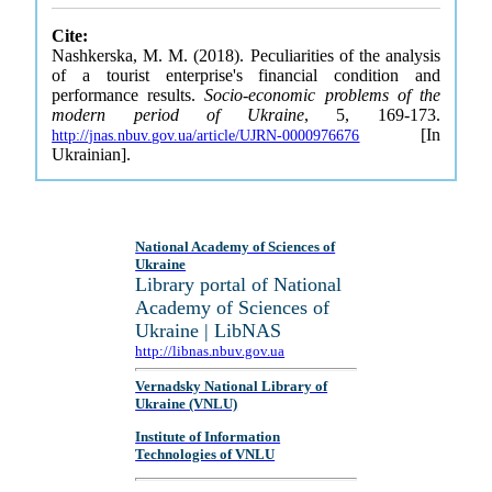
Cite:
Nashkerska, M. M. (2018). Peculiarities of the analysis
of a tourist enterprise's financial condition and
performance results.
Socio-economic problems of the
modern period of Ukraine
, 5, 169-173.
[In
http://jnas.nbuv.gov.ua/article/UJRN-0000976676
Ukrainian].
National Academy of Sciences of
Ukraine
Library portal of National
Academy of Sciences of
Ukraine | LibNAS
http://libnas.nbuv.gov.ua
Vernadsky National Library of
Ukraine (VNLU)
Institute of Information
Technologies of VNLU