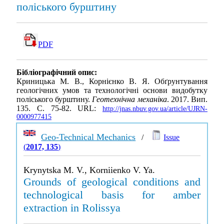
поліського бурштину
PDF
Бібліографічний опис:
Криницька М. В., Корнієнко В. Я. Обґрунтування
геологічних умов та технологічні основи видобутку
поліського бурштину.
Геотехнічна механіка
. 2017. Вип.
135. С. 75-82. URL:
http://jnas.nbuv.gov.ua/article/UJRN-
0000977415
Geo-Technical Mechanics
/
Issue
(
2017, 135
)
Krynytska M. V., Korniienko V. Ya.
Grounds of geological conditions and
technological basis for amber
extraction in Rolissya