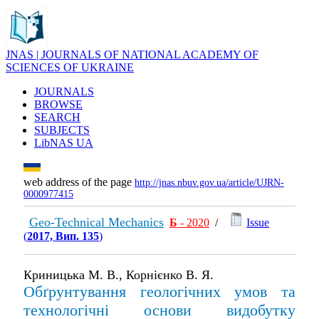
JNAS | JOURNALS OF NATIONAL ACADEMY OF
SCIENCES OF UKRAINE
JOURNALS
BROWSE
SEARCH
SUBJECTS
LibNAS UA
web address of the page
http://jnas.nbuv.gov.ua/article/UJRN-
0000977415
Geo-Technical Mechanics
Б
- 2020
/
Issue
(
2017, Вип. 135
)
Криницька М. В., Корнієнко В. Я.
Обґрунтування геологічних умов та
технологічні основи видобутку