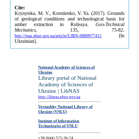
Cite:
Krynytska, M. V., Korniienko, V. Ya. (2017). Grounds
of geological conditions and technological basis for
amber extraction in Rolissya.
Geo-Technical
Mechanics
, 135, 75-82.
[In
http://jnas.nbuv.gov.ua/article/UJRN-0000977415
Ukrainian].
National Academy of Sciences of
Ukraine
Library portal of National
Academy of Sciences of
Ukraine | LibNAS
http://libnas.nbuv.gov.ua
Vernadsky National Library of
Ukraine (VNLU)
Institute of Information
Technologies of VNLU
+38 (044) 525-36-24