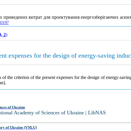
ію приведених витрат для проектування енергозберігаючих асин
81197
, 2
)
sent expenses for the design of energy-saving indu
 of the criterion of the present expenses for the design of energy-savi
an].
nces of Ukraine
National Academy of Sciences of Ukraine | LibNAS
ary of Ukraine (VNLU)