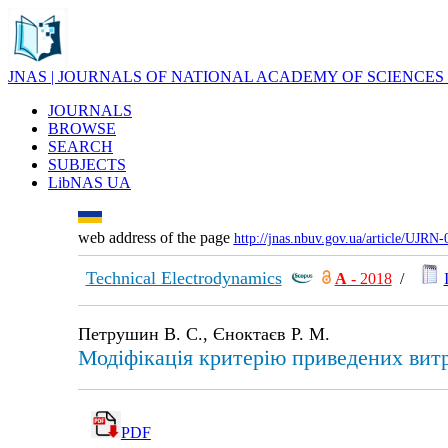
JNAS | JOURNALS OF NATIONAL ACADEMY OF SCIENCES
JOURNALS
BROWSE
SEARCH
SUBJECTS
LibNAS UA
web address of the page
http://jnas.nbuv.gov.ua/article/UJRN
Technical Electrodynamics
А
- 2018
/
Петрушин В. С., Єноктаєв Р. М.
Модіфікація критерію приведених витр
PDF