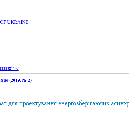
 OF UKRAINE
-0000981197
Issue (
2019, № 2
)
ат для проектування енергозберігаючих асинх