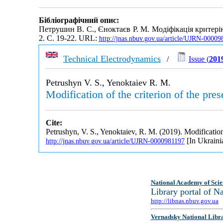
Бібліографічний опис:
Петрушин В. С., Єноктаєв Р. М. Модіфікація критер
2. С. 19-22. URL:
http://jnas.nbuv.gov.ua/article/UJRN-00009
Technical Electrodynamics
/
Issue (
2019
Petrushyn V. S., Yenoktaiev R. M.
Modification of the criterion of the pre
Cite:
Petrushyn, V. S., Yenoktaiev, R. M. (2019). Modification
[In Ukraini
http://jnas.nbuv.gov.ua/article/UJRN-0000981197
National Academy of Scie
Library portal of 
http://libnas.nbuv.gov.ua
Vernadsky National Libr