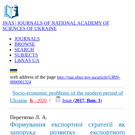
JNAS | JOURNALS OF NATIONAL ACADEMY OF
SCIENCES OF UKRAINE
JOURNALS
BROWSE
SEARCH
SUBJECTS
LibNAS UA
web address of the page
http://jnas.nbuv.gov.ua/article/UJRN-
0000981324
Socio-economic problems of the modern period of
Ukraine
Б
- 2020
/
Issue (
2017, Вип. 3
)
Перетятко Л. А.
Формування експортної стратегії як
запорука розвитку експортного