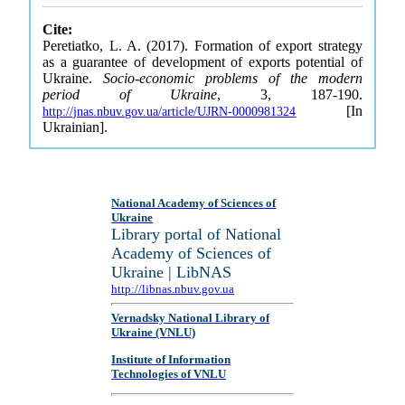
Cite:
Peretiatko, L. A. (2017). Formation of export strategy
as a guarantee of development of exports potential of
Ukraine.
Socio-economic problems of the modern
period of Ukraine
, 3, 187-190.
[In
http://jnas.nbuv.gov.ua/article/UJRN-0000981324
Ukrainian].
National Academy of Sciences of
Ukraine
Library portal of National
Academy of Sciences of
Ukraine | LibNAS
http://libnas.nbuv.gov.ua
Vernadsky National Library of
Ukraine (VNLU)
Institute of Information
Technologies of VNLU