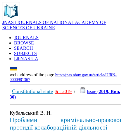
JNAS | JOURNALS OF NATIONAL ACADEMY OF
SCIENCES OF UKRAINE
JOURNALS
BROWSE
SEARCH
SUBJECTS
LibNAS UA
web address of the page
http://jnas.nbuv.gov.ua/article/UJRN-
0000981367
Constitutional state
Б
- 2019
/
Issue (
2019, Вип.
30
)
Кубальський В. Н.
Проблеми кримінально-правової
протидії колабораційній діяльності