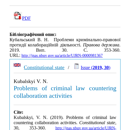
PDF
Бібліографічний опис:
Кубальський В. Н. Проблеми кримінально-правової
протидії колабораційній діяльності.
Правова держава
.
2019. Вип. 30. С. 353-360.
URL:
http://jnas.nbuv.gov.ua/article/UJRN-0000981367
Constitutional state
/
Issue (
2019, 30
)
Kubalskyi V. N.
Problems of criminal law countering
collaboration activities
Cite:
Kubalskyi, V. N. (2019). Problems of criminal law
countering collaboration activities.
Constitutional state
,
30, 353-360.
http://jnas.nbuv.gov.ua/article/UJRN-