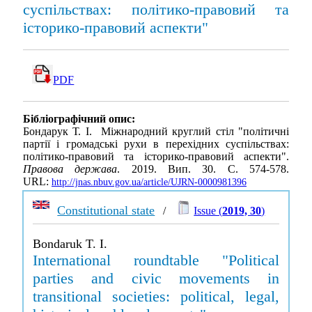
суспільствах: політико-правовий та
історико-правовий аспекти"
PDF
Бібліографічний опис:
Бондарук Т. І. Міжнародний круглий стіл "політичні
партії і громадські рухи в перехідних суспільствах:
політико-правовий та історико-правовий аспекти".
Правова держава
. 2019. Вип. 30. С. 574-578.
URL:
http://jnas.nbuv.gov.ua/article/UJRN-0000981396
Constitutional state
/
Issue (
2019, 30
)
Bondaruk T. I.
International roundtable "Political
parties and civic movements in
transitional societies: political, legal,