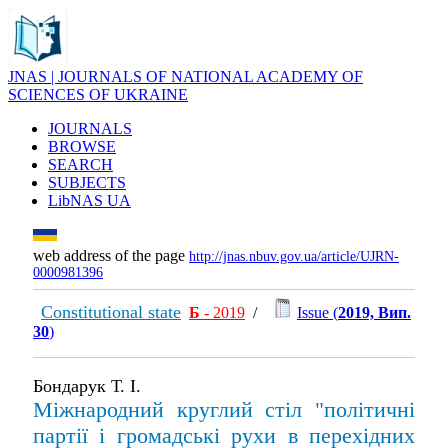
JNAS | JOURNALS OF NATIONAL ACADEMY OF
SCIENCES OF UKRAINE
JOURNALS
BROWSE
SEARCH
SUBJECTS
LibNAS UA
web address of the page
http://jnas.nbuv.gov.ua/article/UJRN-
0000981396
Constitutional state
Б
- 2019
/
Issue (
2019, Вип.
30
)
Бондарук Т. І.
Міжнародний круглий стіл "політичні
партії і громадські рухи в перехідних