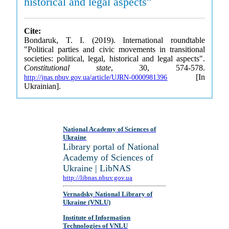
historical and legal aspects"
Cite:
Bondaruk, T. I. (2019). International roundtable
"Political parties and civic movements in transitional
societies: political, legal, historical and legal aspects".
Constitutional state
, 30, 574-578.
[In
http://jnas.nbuv.gov.ua/article/UJRN-0000981396
Ukrainian].
National Academy of Sciences of
Ukraine
Library portal of National
Academy of Sciences of
Ukraine | LibNAS
http://libnas.nbuv.gov.ua
Vernadsky National Library of
Ukraine (VNLU)
Institute of Information
Technologies of VNLU