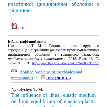
пластичної циліндричної оболонки з
тріщиною
PDF
Бібліографічний опис:
Николишин Т. М. Вплив лінійного пружного
середовища на граничну рівновагу пружно-пластичної
циліндричної оболонки з тріщиною.
Прикладні
проблеми механіки і математики
. 2018. Вип. 16. С.
126-131. URL:
http://jnas.nbuv.gov.ua/article/UJRN-0000982762
Applied problems of mechanics and
mathematics
/
Issue (
2018, 16
)
Nykolyshyn T. M.
The influence of linear elastic medium
on limit equilibrium of elastico-plastic