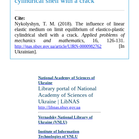
cylindrical shell with a crack
Cite:
Nykolyshyn, T. M. (2018). The influence of linear
elastic medium on limit equilibrium of elastico-plastic
cylindrical shell with a crack.
Applied problems of
mechanics and mathematics
, 16, 126-131.
[In
http://jnas.nbuv.gov.ua/article/UJRN-0000982762
Ukrainian].
National Academy of Sciences of
Ukraine
Library portal of National
Academy of Sciences of
Ukraine | LibNAS
http://libnas.nbuv.gov.ua
Vernadsky National Library of
Ukraine (VNLU)
Institute of Information
Technologies of VNLU