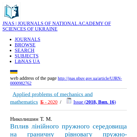
JNAS | JOURNALS OF NATIONAL ACADEMY OF
SCIENCES OF UKRAINE
JOURNALS
BROWSE
SEARCH
SUBJECTS
LibNAS UA
web address of the page
http://jnas.nbuv.gov.ua/article/UJRN-
0000982762
Applied problems of mechanics and
mathematics
Б
- 2020
/
Issue (
2018, Вип. 16
)
Николишин Т. М.
Вплив лінійного пружного середовища
на граничну рівновагу пружно-